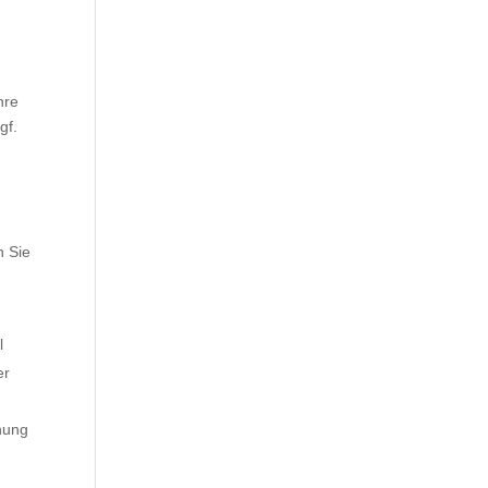
hre
gf.
n Sie
l
er
hung