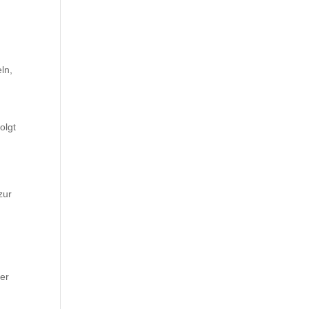
ln,
olgt
zur
er