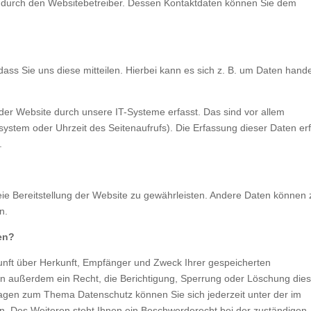
gt durch den Websitebetreiber. Dessen Kontaktdaten können Sie dem
ss Sie uns diese mitteilen. Hierbei kann es sich z. B. um Daten hande
r Website durch unsere IT-Systeme erfasst. Das sind vor allem
system oder Uhrzeit des Seitenaufrufs). Die Erfassung dieser Daten erf
.
reie Bereitstellung der Website zu gewährleisten. Andere Daten können 
n.
en?
kunft über Herkunft, Empfänger und Zweck Ihrer gespeicherten
 außerdem ein Recht, die Berichtigung, Sperrung oder Löschung dies
ragen zum Thema Datenschutz können Sie sich jederzeit unter der im
Des Weiteren steht Ihnen ein Beschwerderecht bei der zuständigen