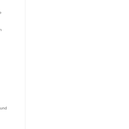
n
e
n
 und