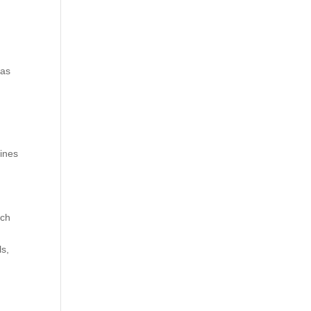
das
ines
ich
s,