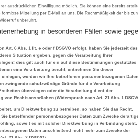
er ausdrücklichen Einwilligung möglich. Sie können eine bereits erteilt
ne formlose Mitteilung per E-Mail an uns. Die Rechtmäßigkeit der bis zu
Widerruf unberührt.
atenerhebung in besonderen Fällen sowie geg
Art. 6 Abs. 1 lit. e oder f DSGVO erfolgt, haben Sie jederzeit das
deren Situation ergeben, gegen die Verarbeitung Ihrer
egen; dies gilt auch für ein auf diese Bestimmungen gestütztes
f denen eine Verarbeitung beruht, entnehmen Sie dieser
 einlegen, werden wir Ihre betroffenen personenbezogenen Date
nen zwingende schutzwürdige Gründe für die Verarbeitung
Freiheiten überwiegen oder die Verarbeitung dient der
g von Rechtsansprüchen (Widerspruch nach Art. 21 Abs. 1 DSGV
itet, um Direktwerbung zu betreiben, so haben Sie das Recht,
g Sie betreffender personenbezogener Daten zum Zwecke derartig
ofiling, soweit es mit solcher Direktwerbung in Verbindung steht.
nenbezogenen Daten anschließend nicht mehr zum Zwecke der
Art. 21 Abs. 2 DSGVO).